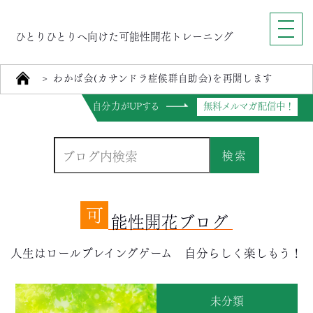
ひとりひとりへ向けた可能性開花トレーニング
>
わかば会(カサンドラ症候群自助会)を再開します
自分力がUPする
無料メルマガ配信中！
検索
可
能性開花ブログ
人生はロールプレイングゲーム 自分らしく楽しもう！
未分類