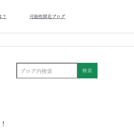
は？
可能性開花ブログ
検索
う！