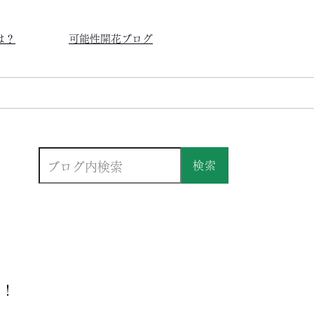
は？
可能性開花ブログ
検索
う！