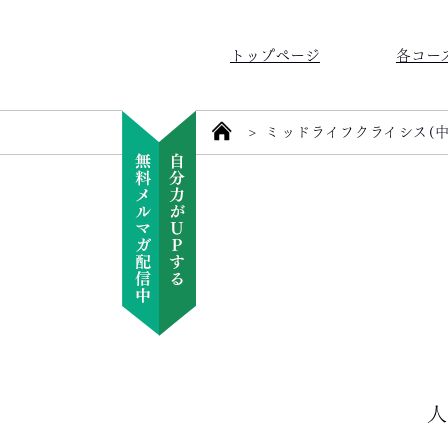
トップページ
各コー
>
ミッドライフクライシス(
人