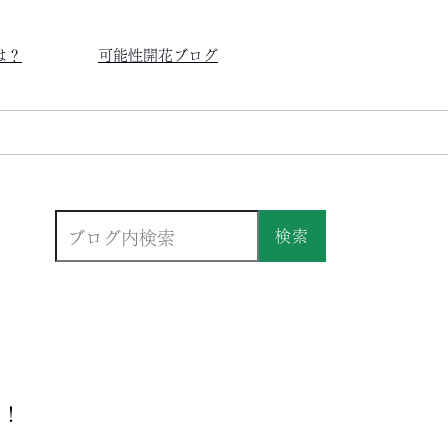
は？
可能性開花ブログ
検索
う！