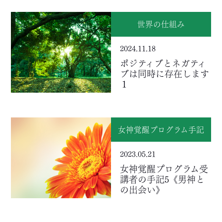
世界の仕組み
2024.11.18
ポジティブとネガティ
ブは同時に存在します
１
女神覚醒プログラム手記
2023.05.21
女神覚醒プログラム受
講者の手記5《男神と
の出会い》