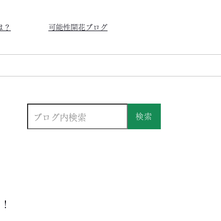
は？
可能性開花ブログ
検索
う！