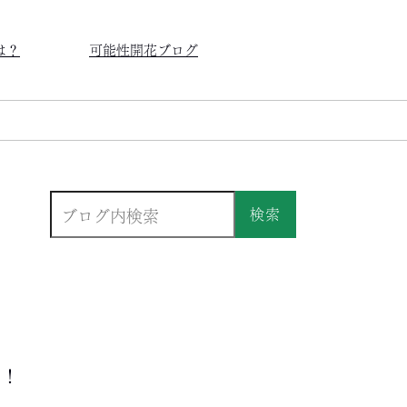
は？
可能性開花ブログ
検索
う！