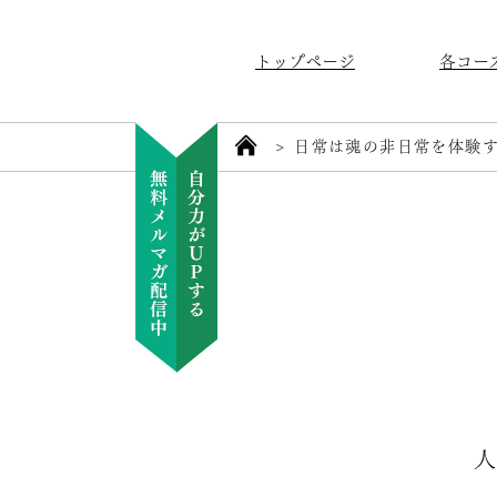
トップページ
各コー
>
日常は魂の非日常を体験
人