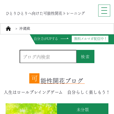
ひとりひとりへ向けた可能性開花トレーニング
>
沖縄戦
自分力がUPする
無料メルマガ配信中！
検索
可
能性開花ブログ
人生はロールプレイングゲーム 自分らしく楽しもう！
未分類