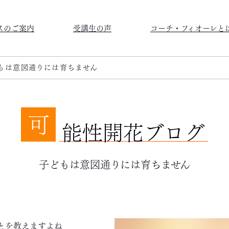
スのご案内
受講生の声
コーチ・フィオーレと
もは意図通りには育ちません
可
能性開花ブログ
子どもは意図通りには育ちません
とを教えますよね