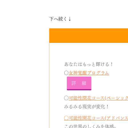
下へ続く↓
あなたはもっと輝ける！
〇
女神覚醒プログラム
詳 細
◯
可能性開花コース(ベーシック
みるみる現実が変化！
◯可能性開花コース(アドバンス
この世界のしくみを体感。