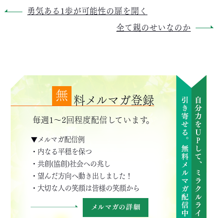
勇気ある1歩が可能性の扉を開く
全て親のせいなのか
無
料メルマガ登録
毎週1～2回程度配信しています。
▼メルマガ配信例
・内なる平穏を保つ
・共創(協創)社会への兆し
・望んだ方向へ動き出しました！
・大切な人の笑顔は皆様の笑顔から