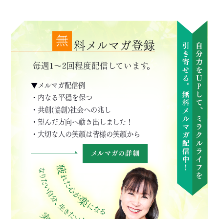
無
料メルマガ登録
毎週1～2回程度配信しています。
▼メルマガ配信例
・内なる平穏を保つ
・共創(協創)社会への兆し
・望んだ方向へ動き出しました！
・大切な人の笑顔は皆様の笑顔から