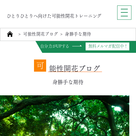
ひとりひとりへ向けた可能性開花トレーニング
>
可能性開花ブログ
>
身勝手な期待
自分力がUPする
無料メルマガ配信中！
可
能性開花ブログ
身勝手な期待