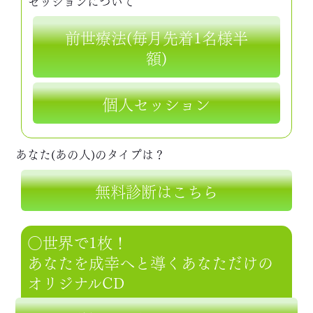
セッションについて
前世療法(毎月先着1名様半
額)
個人セッション
あなた(あの人)のタイプは？
無料診断はこちら
○世界で1枚！
あなたを成幸へと導くあなただけの
オリジナルCD