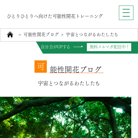
ひとりひとりへ向けた可能性開花トレーニング
>
可能性開花ブログ
>
宇宙とつながるわたしたち
自分力がUPする
無料メルマガ配信中！
可
能性開花ブログ
宇宙とつながるわたしたち