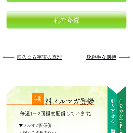
読者登録
悠久なる宇宙の真理
身勝手な期待
無
料メルマガ登録
毎週1～2回程度配信しています。
▼メルマガ配信例
・内なる平穏を保つ