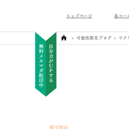
トップページ
各コー
>
可能性開花ブログ
>
ワク
前々回の