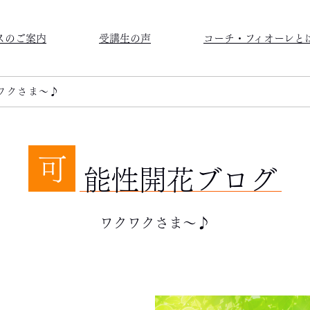
スのご案内
受講生の声
コーチ・フィオーレと
ワクさま～♪
可
能性開花ブログ
ワクワクさま～♪