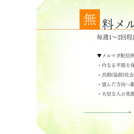
無
料メ
毎週1～2回
▼メルマガ配信
・内なる平穏を
・共創(協創)社
・望んだ方向へ
・大切な人の笑