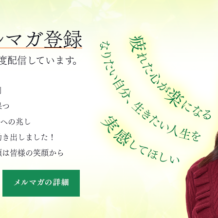
ルマガ登録
程度配信しています。
例
保つ
会への兆し
動き出しました！
顔は皆様の笑顔から