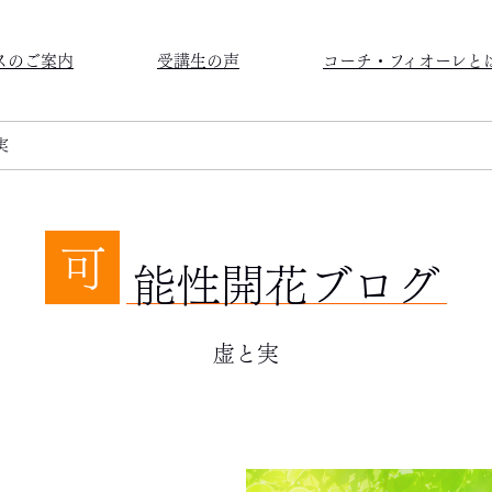
スのご案内
受講生の声
コーチ・フィオーレと
実
可
能性開花ブログ
虚と実