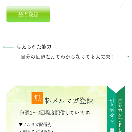
読者登録
与えられた能力
自分の価値なんてわからなくても大丈夫！
無
料メルマガ登録
毎週1～2回程度配信しています。
▼メルマガ配信例
・内なる平穏を保つ