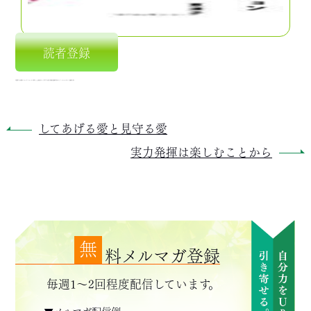
読者登録
可能性開花 強み 個性 カウンセリング ウツ うつ メンタル 心理 夢 心 こころ 主婦 女性 カサンドラ 育児 子育て 女性 自己啓発 潜在意識 神戸 明石 あなたらしさ メンタルヘルス カサンドラ症候群 引き寄せ
してあげる愛と見守る愛
実力発揮は楽しむことから
無
料メルマガ登録
毎週1～2回程度配信しています。