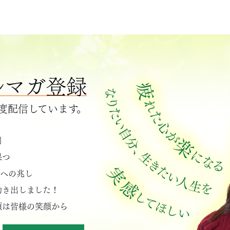
ルマガ登録
程度配信しています。
例
保つ
会への兆し
動き出しました！
顔は皆様の笑顔から