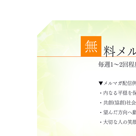
無
料メ
毎週1～2回
▼メルマガ配信
・内なる平穏を
・共創(協創)社
・望んだ方向へ
・大切な人の笑