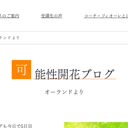
スのご案内
受講生の声
コーチ・フィオーレと
ランドより
可
能性開花ブログ
オーランドより
グも今日で5日目