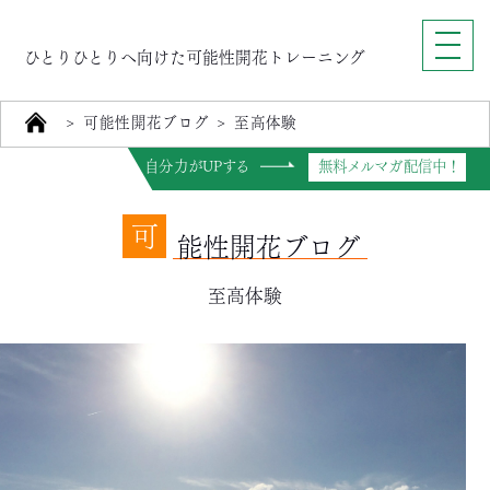
ひとりひとりへ向けた可能性開花トレーニング
>
可能性開花ブログ
>
至高体験
自分力がUPする
無料メルマガ配信中！
可
能性開花ブログ
至高体験