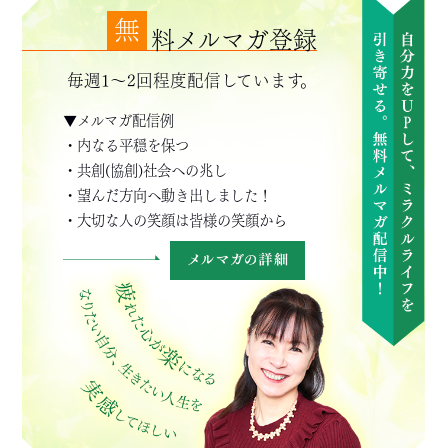
無
料メルマガ登録
毎週1～2回程度配信しています。
▼メルマガ配信例
・内なる平穏を保つ
・共創(協創)社会への兆し
・望んだ方向へ動き出しました！
・大切な人の笑顔は皆様の笑顔から